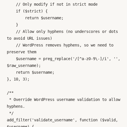
    // Only modify if not in strict mode

    if ($strict) {

        return $username;

    }

    // Allow only hyphens (no underscores or dots 
to avoid URL issues)

    // WordPress removes hyphens, so we need to 
preserve them

    $username = preg_replace('/[^a-z0-9\-]/i', '', 
$raw_username);

    return $username;

}, 10, 3);

/**

 * Override WordPress username validation to allow 
hyphens.

 */

add_filter('validate_username', function ($valid, 
$username) {
