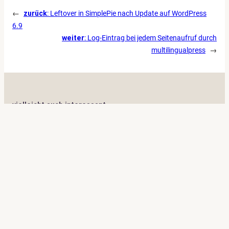
←
zurück
:
Leftover in SimplePie nach Update auf WordPress
6.9
weiter
:
Log-Eintrag bei jedem Seitenaufruf durch
multilingualpress
→
vielleicht auch interessant
„Tropfen“ Foto von
Gabriele Lässer
Related Posts in einem FSE-Projekt mit
Abfrage-Loop und Filter
Bildquelle: Pixabay, MichaelGaida
Tab für kontextuelle Hilfe für
benutzerdefinierte Metabox im