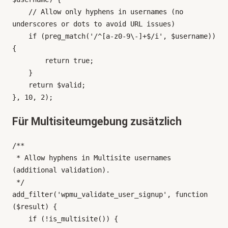
    // Allow only hyphens in usernames (no 
underscores or dots to avoid URL issues)

    if (preg_match('/^[a-z0-9\-]+$/i', $username)) 
{

        return true;

    }

    return $valid;

Für Multisiteumgebung zusätzlich
/**

 * Allow hyphens in Multisite usernames 
(additional validation).

 */

add_filter('wpmu_validate_user_signup', function 
($result) {

    if (!is_multisite()) {
