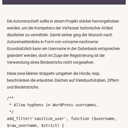
t
e
g
Die Autorenschaft sollte in einem Projekt stärker hervorgehoben
o
werden, um die Kompetenz der Verfasser technischer Artikel
r
deutlicher zu vermitteln. Damit einher ging der Wunsch nach
i
Autorenseitenlinks in Form von vorname-nachname.
e
Grundsätzlich kann ein Username in der Datenbank entsprechen
n
geändert werden, doch im Zuge der Registrierung ist die
Verwendung eines Bindestrichs nicht vorgesehen.
Diese zwei kleinen Snippetn umgehen die Hürde, resp.
beschränken die erlaubten Zeichen auf Kleinbuchstaben, Ziffern
und Bindetstriche.
/**

 * Allow hyphens in WordPress usernames.

 */

add_filter('sanitize_user', function ($username, 
$raw_username, $strict) {
