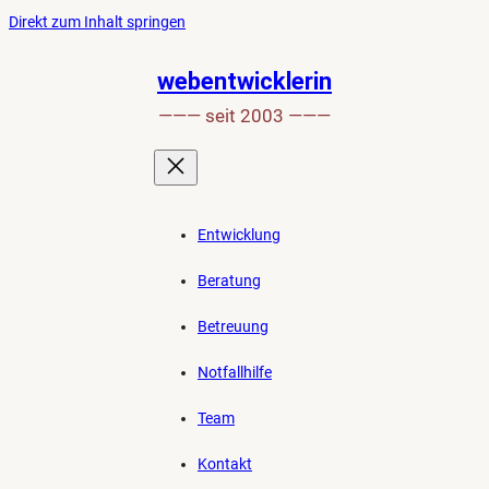
Ankerlink
Zum
Direkt zum Inhalt springen
an
Inhalt
den
springen
webentwicklerin
Anfang
——— seit 2003 ———
der
Seite
Entwicklung
Beratung
Betreuung
Notfallhilfe
Team
Kontakt