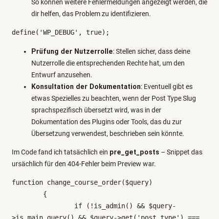
So können weitere Fehlermeldungen angezeigt werden, die
dir helfen, das Problem zu identifizieren.
define('WP_DEBUG', true);
Prüfung der Nutzerrolle
: Stellen sicher, dass deine
Nutzerrolle die entsprechenden Rechte hat, um den
Entwurf anzusehen.
Konsultation der Dokumentation
: Eventuell gibt es
etwas Spezielles zu beachten, wenn der Post Type Slug
sprachspezifisch übersetzt wird, was in der
Dokumentation des Plugins oder Tools, das du zur
Übersetzung verwendest, beschrieben sein könnte.
Im Code fand ich tatsächlich ein
pre_get_posts
– Snippet das
ursächlich für den 404-Fehler beim Preview war.
function change_course_order($query)

	{

		if (!is_admin() && $query-
>is_main_query() && $query->get('post_type') === 