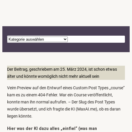
K
a
t
e
g
Der Beitrag, geschriebem am 25. März 2024, ist schon etwas
o
älter und könnte womöglich nicht mehr aktuell sein
r
Veim Preview auf den Entwurf eines Custom Post Types „course“
i
kam es zu einem 404-Fehler. War ein Course veröffentlicht,
e
konnte man ihn normal aufrufen. – Der Slug des Post Types
n
wurde übersetzt, und ich fragte die KI (MaxAI.me), ob es daran
liegen könnte.
Hier was der KI dazu alles „einfiel“ (was man