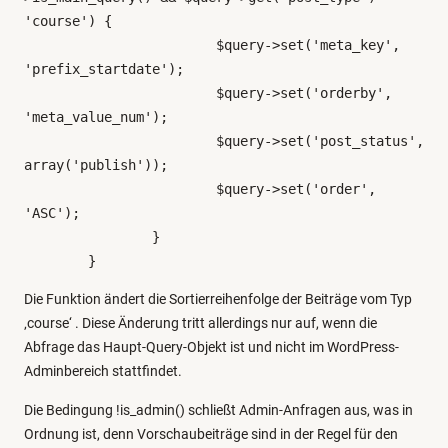
'course') {

			$query->set('meta_key', 
'prefix_startdate');

			$query->set('orderby', 
'meta_value_num');

			$query->set('post_status', 
array('publish'));

			$query->set('order', 
'ASC');

		}

	}
Die Funktion ändert die Sortierreihenfolge der Beiträge vom Typ
‚course‘ . Diese Änderung tritt allerdings nur auf, wenn die
Abfrage das Haupt-Query-Objekt ist und nicht im WordPress-
Adminbereich stattfindet.
Die Bedingung !is_admin() schließt Admin-Anfragen aus, was in
Ordnung ist, denn Vorschaubeiträge sind in der Regel für den