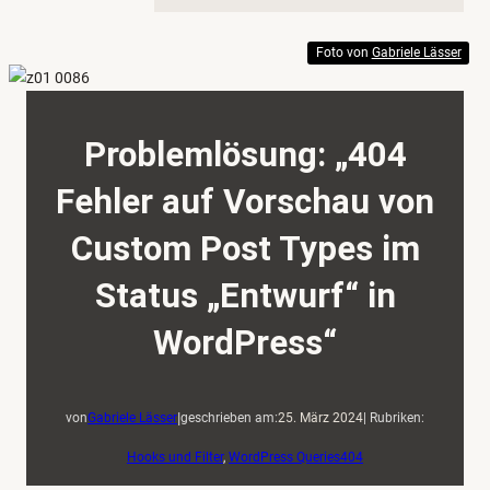
Foto von
Gabriele Lässer
Problemlösung: „404
Fehler auf Vorschau von
Custom Post Types im
Status „Entwurf“ in
WordPress“
|
von
Gabriele Lässer
geschrieben am:
25. März 2024
| Rubriken:
Hooks und Filter
, 
WordPress Queries
404