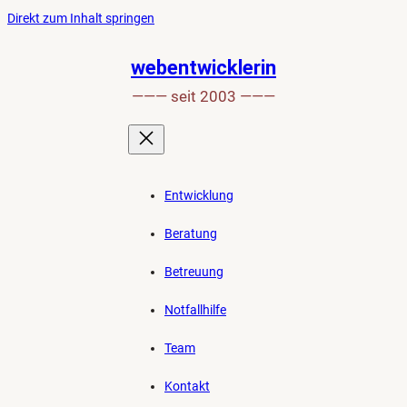
Ankerlink
Zum
Direkt zum Inhalt springen
an
Inhalt
den
springen
webentwicklerin
Anfang
——— seit 2003 ———
der
Seite
Entwicklung
Beratung
Betreuung
Notfallhilfe
Team
Kontakt