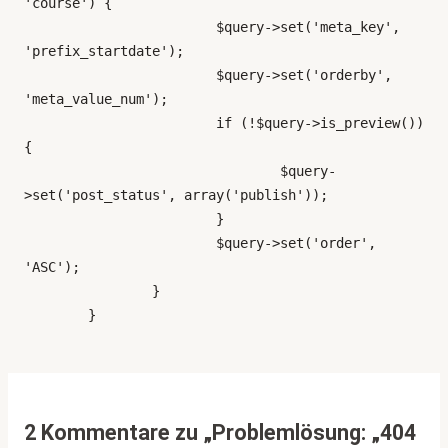
'course') {

			$query->set('meta_key', 
'prefix_startdate');

			$query->set('orderby', 
'meta_value_num');

			if (!$query->is_preview()) 
{

				$query-
>set('post_status', array('publish'));

			}

			$query->set('order', 
'ASC');

		}

	}
2 Kommentare zu „Problemlösung: „404