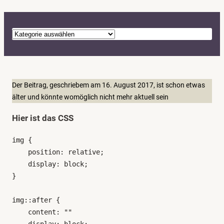
K
a
t
e
g
Der Beitrag, geschriebem am 16. August 2017, ist schon etwas
o
älter und könnte womöglich nicht mehr aktuell sein
r
Hier ist das CSS
i
e
img {

n
    position: relative;

    display: block;

}

img::after {

    content: "" 

    display: block;
