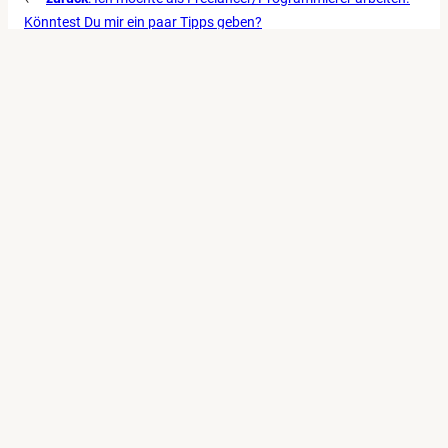
Könntest Du mir ein paar Tipps geben?
weiter
:
Mit Sicherheit WordPress
→
vielleicht auch interessant
Foto von
Gabriele Lässer
Experimentell: CSS-Styling für input type=“file“
Bildquelle: Pixabay, Free-Photos
WordPress: Wie kann ich das Sicherheitsrisiko
admin (ID#1) loswerden?
Foto von
Gabriele Lässer