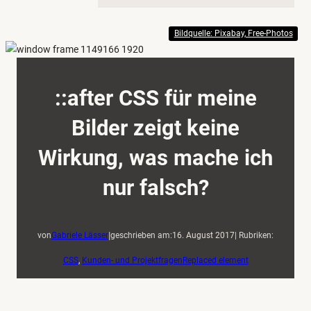
Bildquelle: Pixabay, Free-Photos
::after CSS für meine
Bilder zeigt keine
Wirkung, was mache ich
nur falsch?
|
von
Gabriele Lässer
geschrieben am:
16. August 2017
| Rubriken:
CSS
, 
Kunden- und Projektfragen
Replaced element