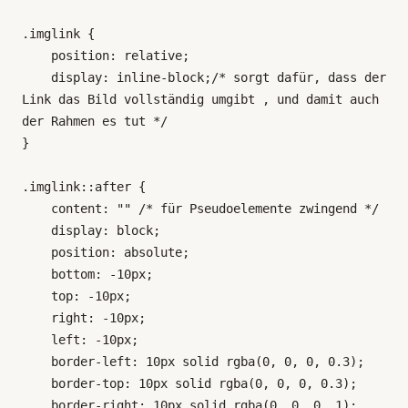
.imglink {

    position: relative;

    display: inline-block;/* sorgt dafür, dass der 
Link das Bild vollständig umgibt , und damit auch 
der Rahmen es tut */

}

.imglink::after {

    content: "" /* für Pseudoelemente zwingend */

    display: block;

    position: absolute;

    bottom: -10px;

    top: -10px;

    right: -10px;

    left: -10px;

    border-left: 10px solid rgba(0, 0, 0, 0.3);

    border-top: 10px solid rgba(0, 0, 0, 0.3);

    border-right: 10px solid rgba(0, 0, 0, 1);
