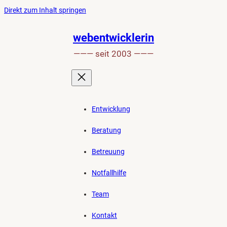
Ankerlink
Zum
Direkt zum Inhalt springen
an
Inhalt
den
springen
webentwicklerin
Anfang
——— seit 2003 ———
der
Seite
Entwicklung
Beratung
Betreuung
Notfallhilfe
Team
Kontakt