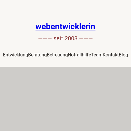
webentwicklerin
——— seit 2003 ———
Entwicklung
Beratung
Betreuung
Notfallhilfe
Team
Kontakt
Blog