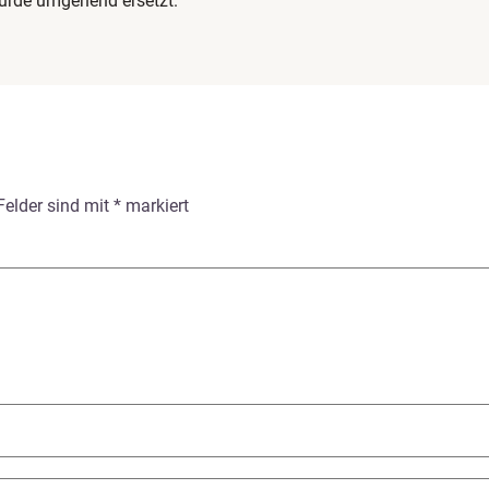
wurde umgehend ersetzt.
 Felder sind mit
*
markiert