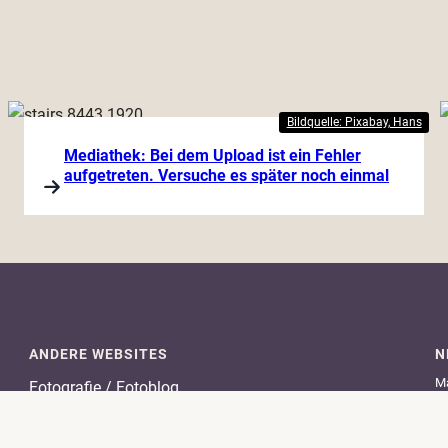
Bildquelle: Pixabay, Hans
Mediathek: Bei dem Upload ist ein Fehler
aufgetreten. Versuche es später noch einmal
ANDERE WEBSITES
N
Ma
Fotografie / Fotoblog
Na