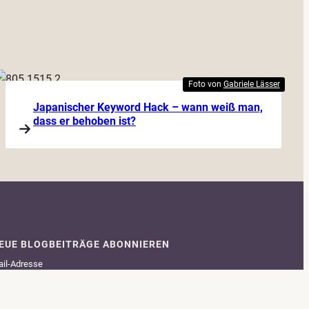
Foto von
Gabriele Lässer
Japanischer Keyword Hack – wann weiß man,
dass er behoben ist?
EUE BLOGBEITRÄGE ABONNIEREN
il-Adresse
me (optional)