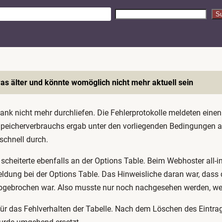
S
S
u
c
h
e
n
as älter und könnte womöglich nicht mehr aktuell sein
ank nicht mehr durchliefen. Die Fehlerprotokolle meldeten eine
peicherverbrauchs ergab unter den vorliegenden Bedingungen all
chnell durch.
 scheiterte ebenfalls an der Options Table. Beim Webhoster all
ldung bei der Options Table. Das Hinweisliche daran war, dass d
 abgebrochen war. Also musste nur noch nachgesehen werden, wel
ür das Fehlverhalten der Tabelle. Nach dem Löschen des Eintrag