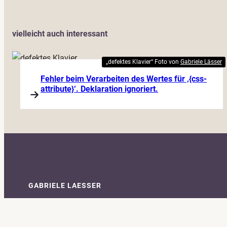
vielleicht auch interessant
„defektes Klavier“ Foto von
Gabriele Lässer
Fehler beim Verarbeiten des Wertes für ‚{css-
attribute}‘. Deklaration ignoriert.
GABRIELE LAESSER
Webentwicklerin
Wuhrwaldstraße 33