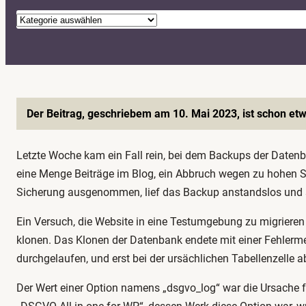
K
a
t
e
g
o
Der Beitrag, geschriebem am 10. Mai 2023, ist schon etw
r
i
Letzte Woche kam ein Fall rein, bei dem Backups der Datenb
e
eine Menge Beiträge im Blog, ein Abbruch wegen zu hohen S
n
Sicherung ausgenommen, lief das Backup anstandslos und s
Ein Versuch, die Website in eine Testumgebung zu migrieren
klonen. Das Klonen der Datenbank endete mit einer Fehlerme
durchgelaufen, und erst bei der ursächlichen Tabellenzelle
Der Wert einer Option namens „dsgvo_log“ war die Ursache f