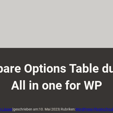
bare Options Table 
All in one for WP
|
e Lässer
geschrieben am:
10. Mai 2023
| Rubriken:
WordPress-Plugins
Trou