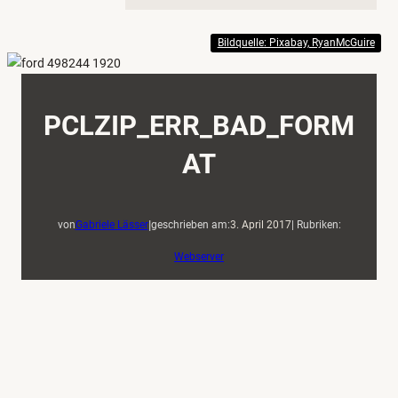
Bildquelle: Pixabay, RyanMcGuire
PCLZIP_ERR_BAD_FORM
AT
|
von
Gabriele Lässer
geschrieben am:
3. April 2017
| Rubriken:
Webserver