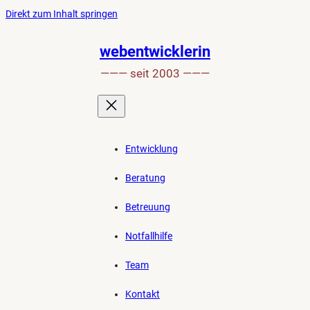
Ankerlink
Zum
Direkt zum Inhalt springen
an
Inhalt
den
springen
webentwicklerin
Anfang
——— seit 2003 ———
der
Seite
Entwicklung
Beratung
Betreuung
Notfallhilfe
Team
Kontakt