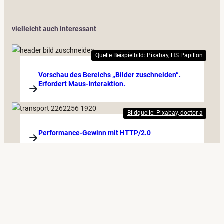
vielleicht auch interessant
Quelle Beispielbild:
Pixabay, HS Papillon
Vorschau des Bereichs „Bilder zuschneiden“.
Erfordert Maus-Interaktion.
Bildquelle: Pixabay, doctor-a
Performance-Gewinn mit HTTP/2.0
Foto von
Gabriele Lässer
Fix “Specify a Vary: Accept-Encoding Header”
Warning