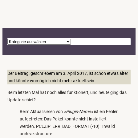
K
a
t
e
g
Der Beitrag, geschriebem am 3. April 2017, ist schon etwas älter
o
und könnte womöglich nicht mehr aktuell sein
r
Beim letzten Mal hat noch alles funktionert, und heute ging das
i
Update schief?
e
n
Beim Aktualisieren von
»Plugin-Name«
ist ein Fehler
aufgetreten: Das Paket konnte nicht installiert
werden. PCLZIP_ERR_BAD_FORMAT (-10) : Invalid
archive structure