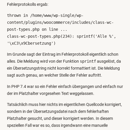
Fehlerprotokolls ergab:
n
thrown in /home/www/wp-single/wp-
content/plugins/woocommerce/includes/class-wc-
post-types.php on line ...

class-wc-post-types.php(234): sprintf('Alle %', 
'\xC3\x9Cbersetzung')
Im Grunde sagt der Eintrag im Fehlerprotokoll eigentlich schon
alles. Die Meldung wird von der Funktion
sprintf
ausgelöst, da
ein Übersetzungstring nicht korrekt formattiert ist. Die Meldung
sagt auch genau, an welcher Stelle der Fehler auftritt.
In PHP 7.4 war so ein Fehler einfach übergangen und einfach nur
der im Platzhalter vorgesehen Text weggelassen.
Tatsächlich muss hier nichts im eigentlichen Quellcode korrigiert,
sondern in der Übersetzungsdatei nach dem fehlerhaften
Platzhalter gesucht, und dieser korrigiert werden. In diesem
speziellen Fall war es so, dass irgendwann eine manuelle