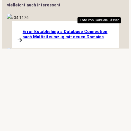
vielleicht auch interessant
Foto von
Gabriele Lässer
Error Establishing a Database Connection
nach Multisiteumzug mit neuen Domains
Quelle: Pixabay
WordPress-Multisite: Durch
NOBLOGREDIRECT verursachte Soft 404-
Fehler vermeiden
Bildquelle: Pixabay, sangabuay
WordPress: Beitragsbilder in Artikelliste im
Dashboard anzeigen