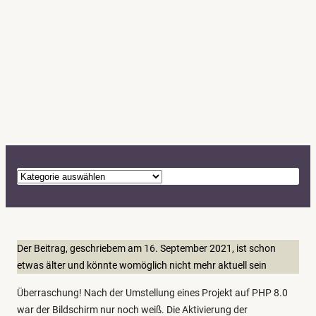
K
a
t
e
g
Der Beitrag, geschriebem am 16. September 2021, ist schon
o
etwas älter und könnte womöglich nicht mehr aktuell sein
r
Überraschung! Nach der Umstellung eines Projekt auf PHP 8.0
i
war der Bildschirm nur noch weiß. Die Aktivierung der
e