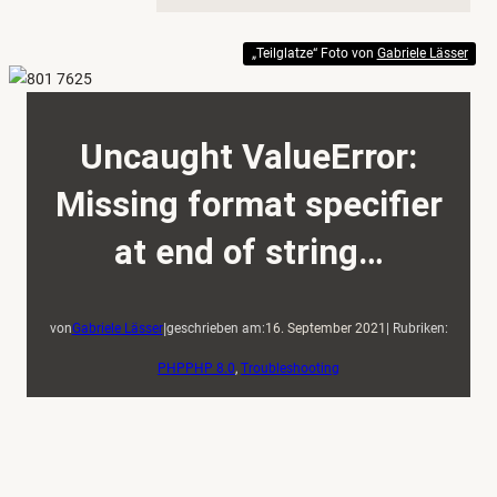
„Teilglatze“ Foto von
Gabriele Lässer
Uncaught ValueError:
Missing format specifier
at end of string…
|
von
Gabriele Lässer
geschrieben am:
16. September 2021
| Rubriken:
PHP
PHP 8.0
, 
Troubleshooting