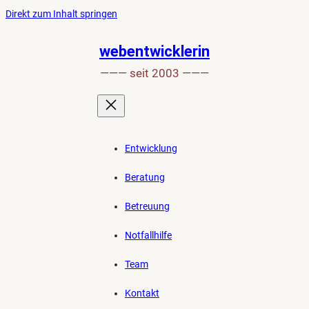
Ankerlink
Zum
Direkt zum Inhalt springen
an
Inhalt
den
springen
webentwicklerin
Anfang
——— seit 2003 ———
der
Seite
Entwicklung
Beratung
Betreuung
Notfallhilfe
Team
Kontakt