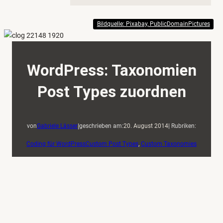
Bildquelle: Pixabay, PublicDomainPictures
WordPress: Taxonomien
Post Types zuordnen
|
von
Gabriele Lässer
geschrieben am:
20. August 2014
| Rubriken:
Coding für WordPress
Custom Post Types
, 
Custom Taxonomies