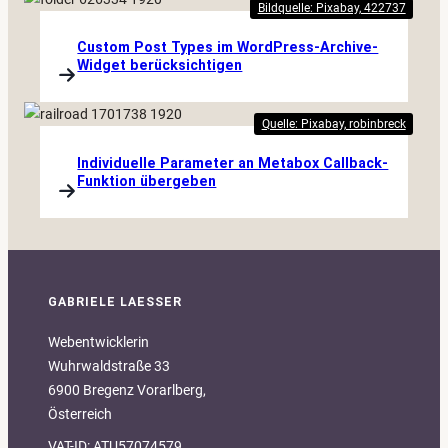
Bildquelle: Pixabay, 422737
Custom Post Types im WordPress-Archive-
Widget berücksichtigen
Quelle: Pixabay, robinbreck
Individuelle Parameter an Metabox Callback-
Funktion übergeben
GABRIELE LAESSER
Webentwicklerin
Wuhrwaldstraße 33
6900 Bregenz Vorarlberg,
Österreich
VAT-ID: ATU57074579