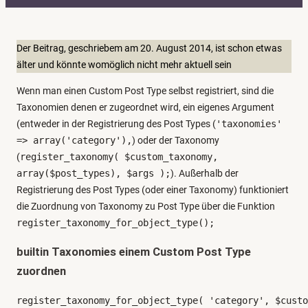
t
e
g
Der Beitrag, geschriebem am 20. August 2014, ist schon etwas
o
älter und könnte womöglich nicht mehr aktuell sein
r
Wenn man einen Custom Post Type selbst registriert, sind die
i
Taxonomien denen er zugeordnet wird, ein eigenes Argument
e
(entweder in der Registrierung des Post Types (
'taxonomies'
n
=> array('category'),
) oder der Taxonomy
(
register_taxonomy( $custom_taxonomy,
array($post_types), $args );
). Außerhalb der
Registrierung des Post Types (oder einer Taxonomy) funktioniert
die Zuordnung von Taxonomy zu Post Type über die Funktion
register_taxonomy_for_object_type();
builtin Taxonomies einem Custom Post Type
zuordnen
register_taxonomy_for_object_type( 'category', $custo