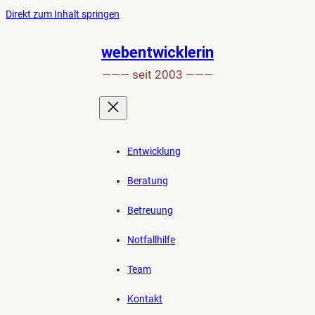
Ankerlink
Zum
Direkt zum Inhalt springen
an
Inhalt
den
springen
webentwicklerin
Anfang
——— seit 2003 ———
der
Seite
Entwicklung
Beratung
Betreuung
Notfallhilfe
Team
Kontakt