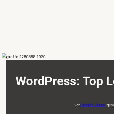
WordPress: Top L
|
von
Gabriele Lässer
ges