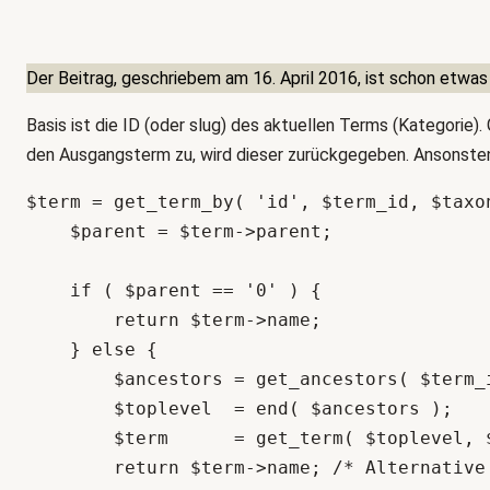
e
g
o
Der Beitrag, geschriebem am 16. April 2016, ist schon etwas
r
Basis ist die ID (oder slug) des aktuellen Terms (Kategorie).
i
den Ausgangsterm zu, wird dieser zurückgegeben. Ansonste
e
n
$term = get_term_by( 'id', $term_id, $taxo
    $parent = $term->parent;

    if ( $parent == '0' ) {

        return $term->name;

    } else { 

        $ancestors = get_ancestors( $term_id, $taxonomy );

        $toplevel  = end( $ancestors );

        $term      = get_term( $toplevel, $taxonomy );

        return $term->name; /* Alternative / ID zurückgeben $term->term_id; */
