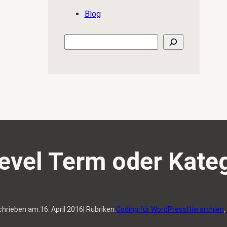
Blog
Suchen
evel Term oder Kate
chrieben am:
16. April 2016
| Rubriken:
Coding für WordPress
Hierarchien
, 