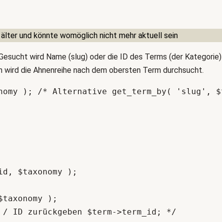
h
e
n
 älter und könnte womöglich nicht mehr aktuell sein
 Gesucht wird Name (slug) oder die ID des Terms (der Kategorie) d
n wird die Ahnenreihe nach dem obersten Term durchsucht.
nomy ); /* Alternative get_term_by( 'slug', $