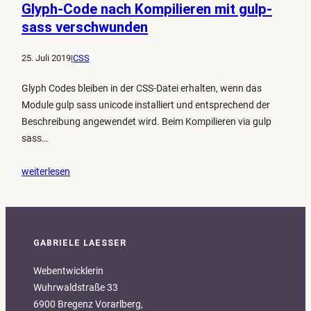
Glyph-Code nach Kompilieren mit gulp-
sass verschwunden
25. Juli 2019
|
CSS
Glyph Codes bleiben in der CSS-Datei erhalten, wenn das
Module gulp sass unicode installiert und entsprechend der
Beschreibung angewendet wird. Beim Kompilieren via gulp
sass…
weiterlesen
GABRIELE LAESSER
Webentwicklerin
Wuhrwaldstraße 33
6900 Bregenz Vorarlberg,