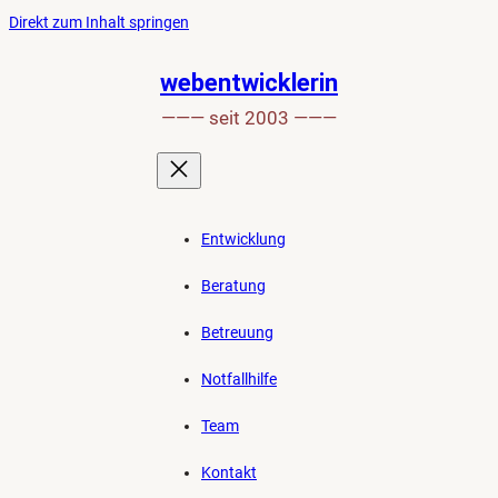
Ankerlink
Zum
Direkt zum Inhalt springen
an
Inhalt
den
springen
webentwicklerin
Anfang
——— seit 2003 ———
der
Seite
Entwicklung
Beratung
Betreuung
Notfallhilfe
Team
Kontakt