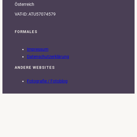
Österreich
VAT-ID: ATU57074579
FORMALES
Impressum
Datenschutzerklärung
ANDERE WEBSITES
Fotografie / Fotoblog
PRIORITÄTEN
Dass etwas nur funktioniert ist nicht genug. Bei
Umsetzung und Betreuung legen wir Wert auf
Performance
,
Einfachheit
,
Skalierbarkeit
,