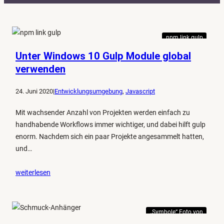
t
e
g
npm link gulp
o
r
Unter Windows 10 Gulp Module global
i
verwenden
e
n
24. Juni 2020
|
Entwicklungsumgebung
, 
Javascript
Mit wachsender Anzahl von Projekten werden einfach zu
handhabende Workflows immer wichtiger, und dabei hilft gulp
enorm. Nachdem sich ein paar Projekte angesammelt hatten,
und…
weiterlesen
„Symbole“ Foto von
Gabriele Lässer