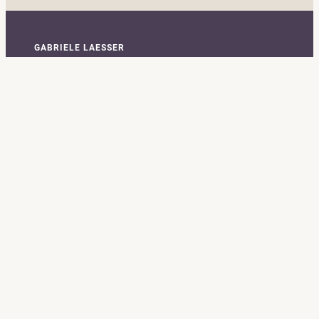
GABRIELE LAESSER
Webentwicklerin
Wuhrwaldstraße 33
6900 Bregenz Vorarlberg,
Österreich
VAT-ID: ATU57074579
FORMALES
Impressum
Datenschutzerklärung
ANDERE WEBSITES
Fotografie / Fotoblog