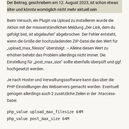
g
Der Beitrag, geschriebem am 12. August 2023, ist schon etwas
o
älter und könnte womöglich nicht mehr aktuell sein
r
Beim Versuch, ein Plugin via Upload zu installieren wurde die
i
Aktion mit der missverständlichen Meldung „Der Link, dem du
e
gefolgt bist, ist abgelaufen“ abgebrochen. Der Fehler entsteht,
n
wenn die Größe der hochzuladenden ZIP-Datei die den Wert für
„upload_max_filesize“ übersteigt. – Alleine diesen Wert zu
erhöhen behebt das Problem allerdings nicht immer. Die
Einstellung für „post_max_size“ sollte ebenfalls überpüft und ggf.
hochgesetzt werden.
Je nach Hoster und Verwaltungssoftware kann das über die
PHP-Einstelllungen des Webservers gemacht werden. Eventuell
genügen allerdings auch 2 zusätzliche Zeilen in der .htaccess-
Datei:
php_value upload_max_filesize 64M 

php_value post_max_size 64M