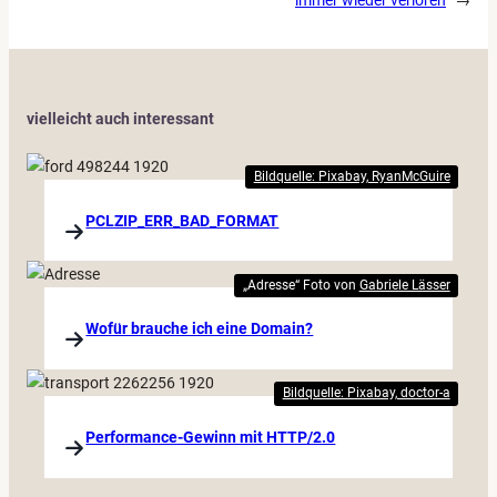
vielleicht auch interessant
Bildquelle: Pixabay, RyanMcGuire
PCLZIP_ERR_BAD_FORMAT
„Adresse“ Foto von
Gabriele Lässer
Wofür brauche ich eine Domain?
Bildquelle: Pixabay, doctor-a
Performance-Gewinn mit HTTP/2.0