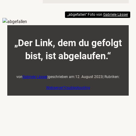
„abgefallen“ Foto von
Gabriele Lässer
„Der Link, dem du gefolgt
bist, ist abgelaufen.“
|
von
Gabriele Lässer
geschrieben am:
12. August 2023
| Rubriken:
Webserver
Troubleshooting