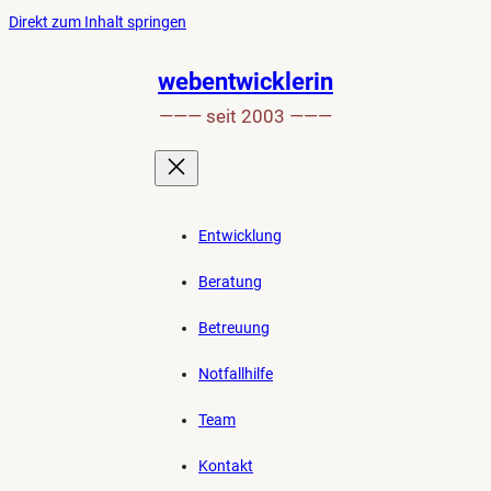
Ankerlink
Zum
Direkt zum Inhalt springen
an
Inhalt
den
springen
webentwicklerin
Anfang
——— seit 2003 ———
der
Seite
Entwicklung
Beratung
Betreuung
Notfallhilfe
Team
Kontakt