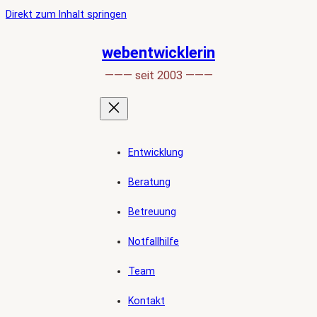
Ankerlink
Zum
Direkt zum Inhalt springen
an
Inhalt
den
springen
webentwicklerin
Anfang
——— seit 2003 ———
der
Seite
Entwicklung
Beratung
Betreuung
Notfallhilfe
Team
Kontakt