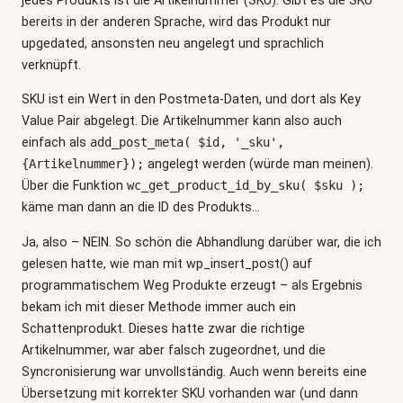
jedes Produkts ist die Artikelnummer (SKU). Gibt es die SKU
bereits in der anderen Sprache, wird das Produkt nur
upgedated, ansonsten neu angelegt und sprachlich
verknüpft.
SKU ist ein Wert in den Postmeta-Daten, und dort als Key
Value Pair abgelegt. Die Artikelnummer kann also auch
einfach als
add_post_meta( $id, '_sku',
{Artikelnummer});
angelegt werden (würde man meinen).
Über die Funktion
wc_get_product_id_by_sku( $sku );
käme man dann an die ID des Produkts…
Ja, also – NEIN. So schön die Abhandlung darüber war, die ich
gelesen hatte, wie man mit wp_insert_post() auf
programmatischem Weg Produkte erzeugt – als Ergebnis
bekam ich mit dieser Methode immer auch ein
Schattenprodukt. Dieses hatte zwar die richtige
Artikelnummer, war aber falsch zugeordnet, und die
Syncronisierung war unvollständig. Auch wenn bereits eine
Übersetzung mit korrekter SKU vorhanden war (und dann