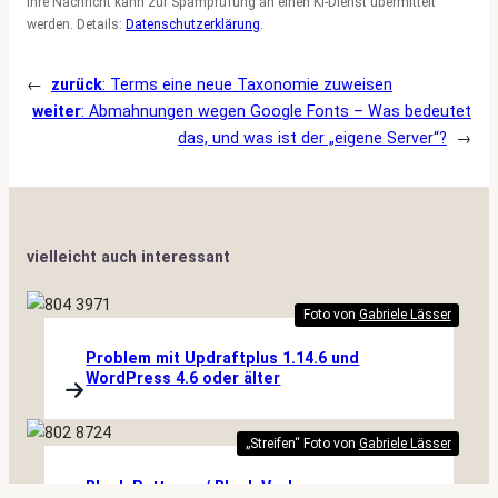
Ihre Nachricht kann zur Spamprüfung an einen KI-Dienst übermittelt
werden. Details:
Datenschutzerklärung
.
←
zurück
:
Terms eine neue Taxonomie zuweisen
weiter
:
Abmahnungen wegen Google Fonts – Was bedeutet
das, und was ist der „eigene Server“?
→
vielleicht auch interessant
Foto von
Gabriele Lässer
Problem mit Updraftplus 1.14.6 und
WordPress 4.6 oder älter
„Streifen“ Foto von
Gabriele Lässer
Block Patterns / Block Vorlagen