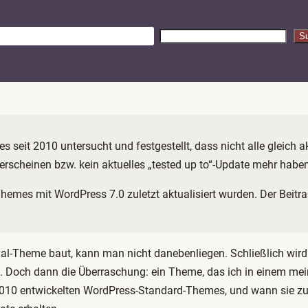
S
S
u
c
h
e
n
s seit 2010 untersucht und festgestellt, dass nicht alle gleic
 erscheinen bzw. kein aktuelles „tested up to“-Update mehr haben
Themes mit WordPress 7.0 zuletzt aktualisiert wurden. Der Beit
nal-Theme baut, kann man nicht danebenliegen. Schließlich wird
. Doch dann die Überraschung: ein Theme, das ich in einem mei
seit 2010 entwickelten WordPress-Standard-Themes, und wann sie 