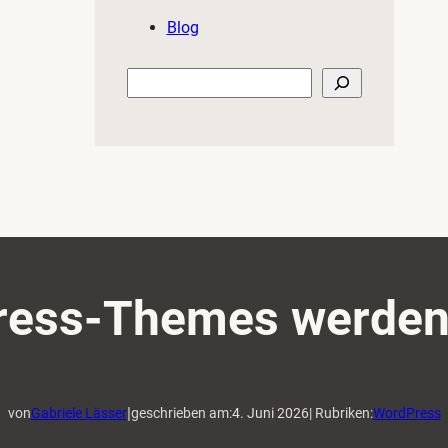
Blog
Suchen
Press-Themes werden 
|
von
Gabriele Lässer
geschrieben am:
4. Juni 2026
| Rubriken:
WordPress