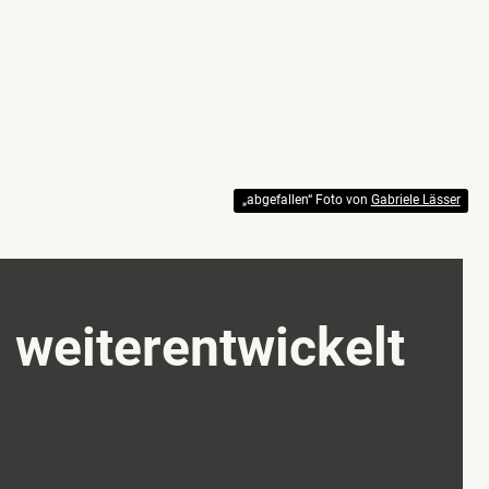
„abgefallen“ Foto von
Gabriele Lässer
weiterentwickelt