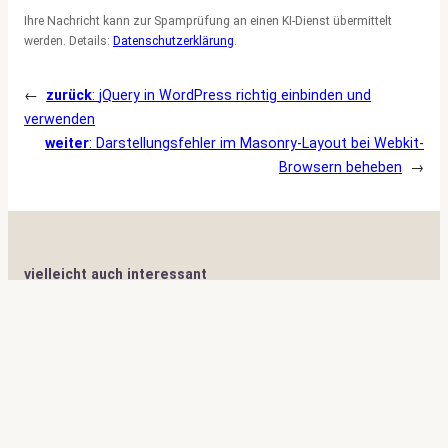
Ihre Nachricht kann zur Spamprüfung an einen KI-Dienst übermittelt
werden. Details:
Datenschutzerklärung
.
←
zurück
:
jQuery in WordPress richtig einbinden und
verwenden
weiter
:
Darstellungsfehler im Masonry-Layout bei Webkit-
Browsern beheben
→
vielleicht auch interessant
Foto von
Gabriele Lässer
Benutzerdefinierte Reihenfolge für „Meine
Websites“ Menü in Multisite-Network
„vergessenes Auto“ – Foto von
Gabriele Lässer