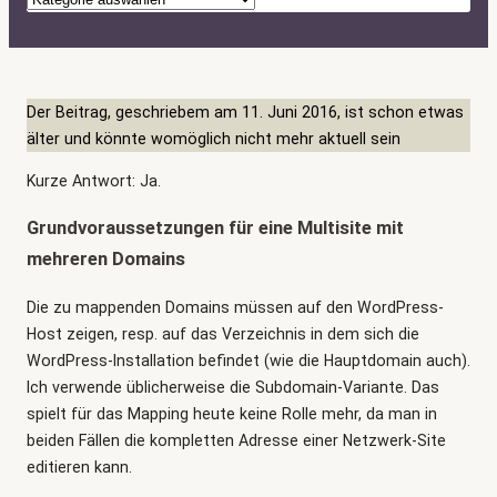
a
t
e
g
Der Beitrag, geschriebem am 11. Juni 2016, ist schon etwas
o
älter und könnte womöglich nicht mehr aktuell sein
r
Kurze Antwort: Ja.
i
e
Grundvoraussetzungen für eine Multisite mit
n
mehreren Domains
Die zu mappenden Domains müssen auf den WordPress-
Host zeigen, resp. auf das Verzeichnis in dem sich die
WordPress-Installation befindet (wie die Hauptdomain auch).
Ich verwende üblicherweise die Subdomain-Variante. Das
spielt für das Mapping heute keine Rolle mehr, da man in
beiden Fällen die kompletten Adresse einer Netzwerk-Site
editieren kann.