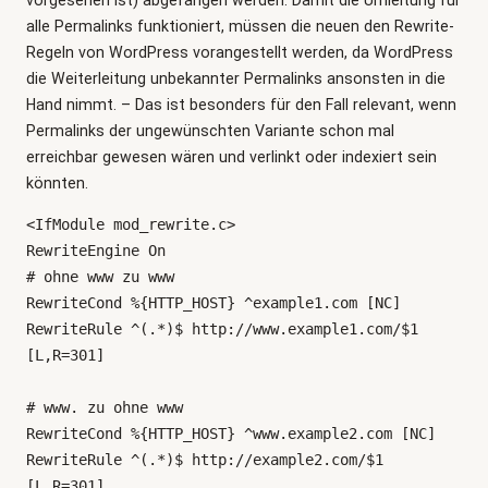
alle Permalinks funktioniert, müssen die neuen den Rewrite-
Regeln von WordPress vorangestellt werden, da WordPress
die Weiterleitung unbekannter Permalinks ansonsten in die
Hand nimmt. – Das ist besonders für den Fall relevant, wenn
Permalinks der ungewünschten Variante schon mal
erreichbar gewesen wären und verlinkt oder indexiert sein
könnten.
<IfModule mod_rewrite.c>

RewriteEngine On

# ohne www zu www

RewriteCond %{HTTP_HOST} ^example1.com [NC]

RewriteRule ^(.*)$ http://www.example1.com/$1 
[L,R=301]

# www. zu ohne www

RewriteCond %{HTTP_HOST} ^www.example2.com [NC]

RewriteRule ^(.*)$ http://example2.com/$1 
[L,R=301]
