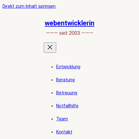
Ankerlink
Zum
Direkt zum Inhalt springen
an
Inhalt
den
springen
webentwicklerin
Anfang
——— seit 2003 ———
der
Seite
Entwicklung
Beratung
Betreuung
Notfallhilfe
Team
Kontakt