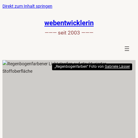
Ankerlink
Zum
Direkt zum Inhalt springen
an
Inhalt
den
springen
webentwicklerin
Anfang
——— seit 2003 ———
der
Seite
„Regenbogenfarben“ Foto von
Gabriele Lässer