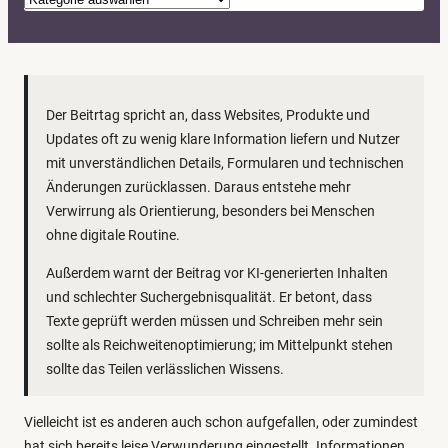
a
t
e
g
Der Beitrtag spricht an, dass Websites, Produkte und
o
Updates oft zu wenig klare Information liefern und Nutzer
r
mit unverständlichen Details, Formularen und technischen
i
Änderungen zurücklassen. Daraus entstehe mehr
e
Verwirrung als Orientierung, besonders bei Menschen
n
ohne digitale Routine.
Außerdem warnt der Beitrag vor KI-generierten Inhalten
und schlechter Suchergebnisqualität. Er betont, dass
Texte geprüft werden müssen und Schreiben mehr sein
sollte als Reichweitenoptimierung; im Mittelpunkt stehen
sollte das Teilen verlässlichen Wissens.
Vielleicht ist es anderen auch schon aufgefallen, oder zumindest
hat sich bereits leise Verwunderung eingestellt. Informationen