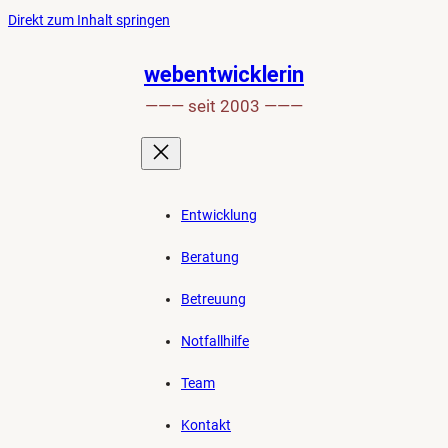
Ankerlink
Zum
Direkt zum Inhalt springen
an
Inhalt
den
springen
webentwicklerin
Anfang
——— seit 2003 ———
der
Seite
Entwicklung
Beratung
Betreuung
Notfallhilfe
Team
Kontakt