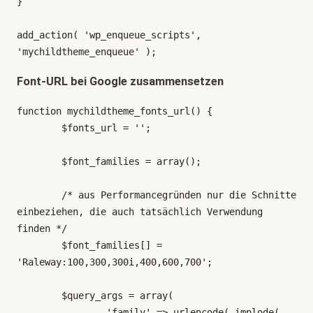
}

add_action( 'wp_enqueue_scripts', 
'mychildtheme_enqueue' );
Font-URL bei Google zusammensetzen
function mychildtheme_fonts_url() {

	$fonts_url = '';

	$font_families = array();

	/* aus Performancegründen nur die Schnitte 
einbeziehen, die auch tatsächlich Verwendung 
finden */

	$font_families[] = 
'Raleway:100,300,300i,400,600,700';

	$query_args = array(

		'family' => urlencode( implode( 