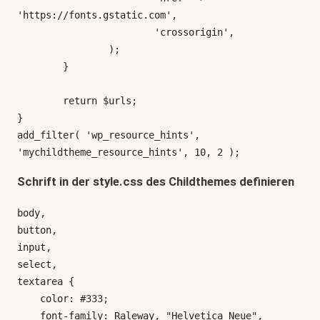
'https://fonts.gstatic.com',

			'crossorigin',

		);

	}

	return $urls;

}

add_filter( 'wp_resource_hints', 
'mychildtheme_resource_hints', 10, 2 );
Schrift in der style.css des Childthemes definieren
body,

button,

input,

select,

textarea {

    color: #333;

    font-family: Raleway, "Helvetica Neue", 