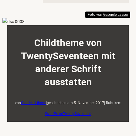
Foto von
Gabriele Lässer
Childtheme von
TwentySeventeen mit
anderer Schrift
ausstatten
|
von
Gabriele Lässer
geschrieben am:
5. November 2017
| Rubriken:
WordPress
TwentySeventeen