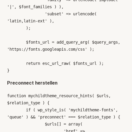
'|', $font_families ) ),

		'subset' => urlencode( 
'latin,latin-ext' ),

	);

	$fonts_url = add_query_arg( $query_args, 
'https://fonts.googleapis.com/css' );

	return esc_url_raw( $fonts_url );

}
Preconnect herstellen
function mychildtheme_resource_hints( $urls, 
$relation_type ) {

	if ( wp_style_is( 'mychildtheme-fonts', 
'queue' ) && 'preconnect' === $relation_type ) {

		$urls[] = array(

			'href' => 