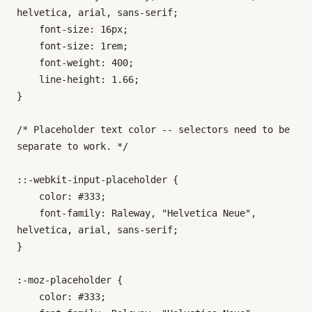
helvetica, arial, sans-serif;

    font-size: 16px;

    font-size: 1rem;

    font-weight: 400;

    line-height: 1.66;

}

/* Placeholder text color -- selectors need to be 
separate to work. */

::-webkit-input-placeholder {

    color: #333;

    font-family: Raleway, "Helvetica Neue", 
helvetica, arial, sans-serif;

}

:-moz-placeholder {

    color: #333;
