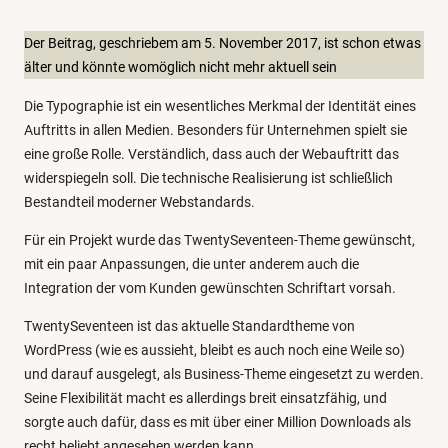
e
g
Der Beitrag, geschriebem am 5. November 2017, ist schon etwas
o
älter und könnte womöglich nicht mehr aktuell sein
r
Die Typographie ist ein wesentliches Merkmal der Identität eines
i
Auftritts in allen Medien. Besonders für Unternehmen spielt sie
e
eine große Rolle. Verständlich, dass auch der Webauftritt das
n
widerspiegeln soll. Die technische Realisierung ist schließlich
Bestandteil moderner Webstandards.
Für ein Projekt wurde das TwentySeventeen-Theme gewünscht,
mit ein paar Anpassungen, die unter anderem auch die
Integration der vom Kunden gewünschten Schriftart vorsah.
TwentySeventeen ist das aktuelle Standardtheme von
WordPress (wie es aussieht, bleibt es auch noch eine Weile so)
und darauf ausgelegt, als Business-Theme eingesetzt zu werden.
Seine Flexibilität macht es allerdings breit einsatzfähig, und
sorgte auch dafür, dass es mit über einer Million Downloads als
recht beliebt angesehen werden kann.