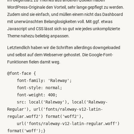
Im Gegensatz zu Themes aus anderen Quellen haben
WordPress-Originale den Vorteil, sehr lange gepflegt zu werden.
Zudem sind sie einfach, und müllen einem nicht das Dashboard
mit unerwünschten Belanglosigkeiten voll. Mit ggf. etwas
Javascript und CSS lässt sich so gut wie jedes unkomplizierte
Theme nahezu beliebig anpassen.
Letztendlich haben wir die Schriften allerdings downgeloaded
und selbst auf dem Webserver gehostet. Die Google-Font-
Funktionen fielen damit weg.
@font-face {

    font-family: 'Raleway';

    font-style: normal;

    font-weight: 400;

    src: local('Raleway'), local('Raleway-
Regular'), url('fonts/raleway-v12-latin-
regular.woff2') format('woff2'),

    url('fonts/raleway-v12-latin-regular.woff') 
format('woff');}
