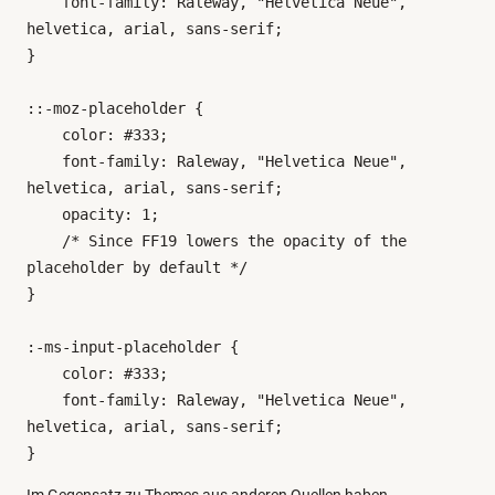
    font-family: Raleway, "Helvetica Neue", 
helvetica, arial, sans-serif;

}

::-moz-placeholder {

    color: #333;

    font-family: Raleway, "Helvetica Neue", 
helvetica, arial, sans-serif;

    opacity: 1;

    /* Since FF19 lowers the opacity of the 
placeholder by default */

}

:-ms-input-placeholder {

    color: #333;

    font-family: Raleway, "Helvetica Neue", 
helvetica, arial, sans-serif;

}