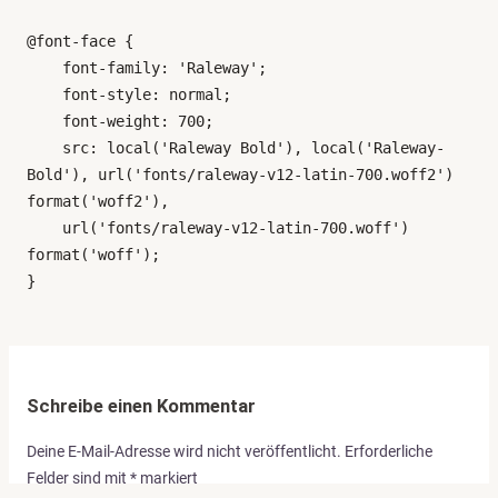
@font-face {

    font-family: 'Raleway';

    font-style: normal;

    font-weight: 700;

    src: local('Raleway Bold'), local('Raleway-
Bold'), url('fonts/raleway-v12-latin-700.woff2') 
format('woff2'),

    url('fonts/raleway-v12-latin-700.woff') 
format('woff');

}
Schreibe einen Kommentar
Deine E-Mail-Adresse wird nicht veröffentlicht.
Erforderliche
Felder sind mit
*
markiert