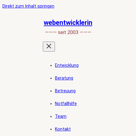
Ankerlink
Zum
Direkt zum Inhalt springen
an
Inhalt
den
springen
webentwicklerin
Anfang
——— seit 2003 ———
der
Seite
Entwicklung
Beratung
Betreuung
Notfallhilfe
Team
Kontakt