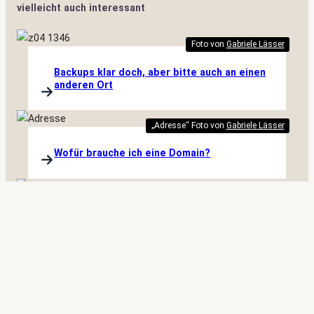
vielleicht auch interessant
Foto von
Gabriele Lässer
Backups klar doch, aber bitte auch an einen
anderen Ort
„Adresse“ Foto von
Gabriele Lässer
Wofür brauche ich eine Domain?
Bildquelle: Pixabay, pixelcreatures
Was ist ein CMS?
GABRIELE LAESSER