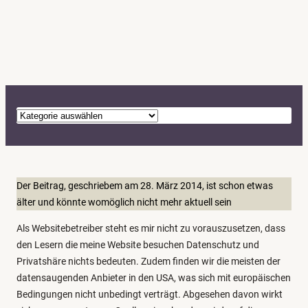
K
a
t
e
g
Der Beitrag, geschriebem am 28. März 2014, ist schon etwas
o
älter und könnte womöglich nicht mehr aktuell sein
r
Als Websitebetreiber steht es mir nicht zu vorauszusetzen, dass
i
den Lesern die meine Website besuchen Datenschutz und
e
Privatshäre nichts bedeuten. Zudem finden wir die meisten der
n
datensaugenden Anbieter in den USA, was sich mit europäischen
Bedingungen nicht unbedingt verträgt. Abgesehen davon wirkt