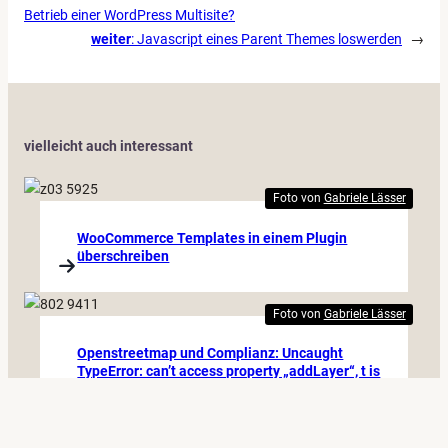
Betrieb einer WordPress Multisite?
weiter
:
Javascript eines Parent Themes loswerden
→
vielleicht auch interessant
Foto von
Gabriele Lässer
WooCommerce Templates in einem Plugin
überschreiben
Foto von
Gabriele Lässer
Openstreetmap und Complianz: Uncaught
TypeError: can’t access property „addLayer“, t is
undefined
Foto von
Gabriele Lässer