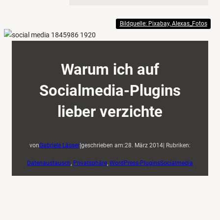
Bildquelle: Pixabay, Alexas_Fotos
Warum ich auf
Socialmedia-Plugins
lieber verzichte
|
von
Gabriele Lässer
geschrieben am:
28. März 2014
| Rubriken:
Datenaustausch
, 
Privatsphäre
, 
WordPress-Plugins
Socialmedia