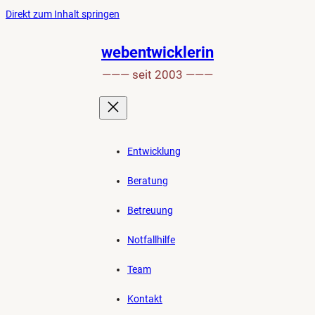
Ankerlink
Zum
Direkt zum Inhalt springen
an
Inhalt
den
springen
webentwicklerin
Anfang
——— seit 2003 ———
der
Seite
Entwicklung
Beratung
Betreuung
Notfallhilfe
Team
Kontakt